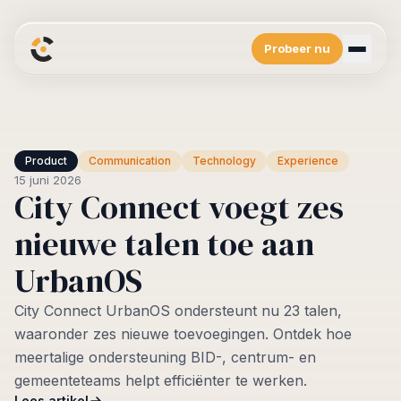
Probeer nu
Platform
Overzicht
Resources
Zie wat er in zit
Blog
Bedrijf
Product
Communication
Technology
Experience
Integraties
Het laatste van City Connect
15 juni 2026
Verbind met je favoriete tools
Over ons
City Connect voegt zes
Developers
Inloggen
Het verhaal
API en meer
nieuwe talen toe aan
UrbanOS
City Connect UrbanOS ondersteunt nu 23 talen,
waaronder zes nieuwe toevoegingen. Ontdek hoe
meertalige ondersteuning BID-, centrum- en
gemeenteteams helpt efficiënter te werken.
Lees artikel